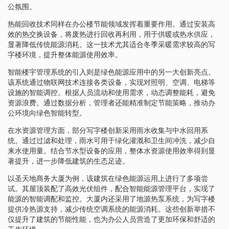
公氛围。
热能回收技术同样在办公楼节能领域发挥着重要作用。通过安装高
效的热交换设备，将废热进行回收再利用，用于供暖或热水供应，
显著降低传统能源消耗。这一技术尤其适合冬季采暖需求较高的写
字楼环境，提升整体能源使用效率。
智能楼宇管理系统的引入则是绿色能源应用中的另一大创新亮点。
该系统通过物联网技术连接各类设备，实现对照明、空调、电梯等
设施的智能调控。根据人员流动和使用需求，动态调整能耗，避免
资源浪费。通过数据分析，管理者还能精准制定节能策略，推动办
公环境向绿色智能转型。
在水资源管理方面，部分写字楼创新采用雨水收集与中水回用系
统。通过过滤和处理，雨水可用于绿化灌溉和卫生间冲洗，减少自
来水使用量。结合节水型设备的应用，整体水资源使用效率得到显
著提升，进一步降低建筑的生态足迹。
以圣天地商务大厦为例，该建筑在绿色能源运用上进行了多项尝
试。其屋顶装配了高效光伏组件，配合智能能源管理平台，实现了
能源的智能调配和监控。大厦内还采用了地源热泵系统，为写字楼
提供冷热源支持，减少传统空调系统的能源消耗。这些创新举措不
仅提升了建筑的节能性能，也为办公人员营造了更加环保和舒适的