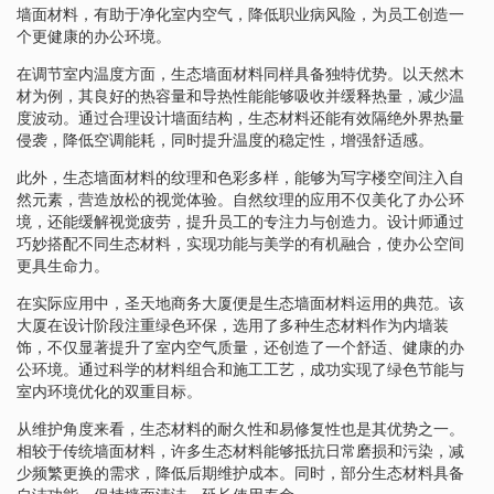
墙面材料，有助于净化室内空气，降低职业病风险，为员工创造一
个更健康的办公环境。
在调节室内温度方面，生态墙面材料同样具备独特优势。以天然木
材为例，其良好的热容量和导热性能能够吸收并缓释热量，减少温
度波动。通过合理设计墙面结构，生态材料还能有效隔绝外界热量
侵袭，降低空调能耗，同时提升温度的稳定性，增强舒适感。
此外，生态墙面材料的纹理和色彩多样，能够为写字楼空间注入自
然元素，营造放松的视觉体验。自然纹理的应用不仅美化了办公环
境，还能缓解视觉疲劳，提升员工的专注力与创造力。设计师通过
巧妙搭配不同生态材料，实现功能与美学的有机融合，使办公空间
更具生命力。
在实际应用中，圣天地商务大厦便是生态墙面材料运用的典范。该
大厦在设计阶段注重绿色环保，选用了多种生态材料作为内墙装
饰，不仅显著提升了室内空气质量，还创造了一个舒适、健康的办
公环境。通过科学的材料组合和施工工艺，成功实现了绿色节能与
室内环境优化的双重目标。
从维护角度来看，生态材料的耐久性和易修复性也是其优势之一。
相较于传统墙面材料，许多生态材料能够抵抗日常磨损和污染，减
少频繁更换的需求，降低后期维护成本。同时，部分生态材料具备